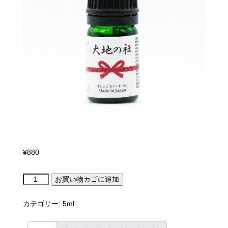
¥
880
オ
お買い物カゴに追加
レ
ン
ジ
カテゴリー:
5ml
ス
イ
ー
ト