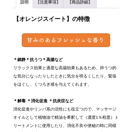
説明
【注意事項】
【商品詳細】
オ
ー
ガ
ニ
【オレンジスイート】の特徴
ッ
ク
ア
ロ
マ
オ
イ
ル
5ml
個
＊鎮静＊抗うつ＊高揚など
リラックス効果と適度な高揚効果もあるため、抑うつ的
な気分になったりしたときに気分を明るくしたり、緊張
をほぐし、くつろぎ感を与えてくれます。
＊解毒 ＊消化促進 ＊抗炎症など
消化促進やリンパ系の活性にも役立つので、マッサージ
オイルとして植物油で精油を希釈して（濃度1％程度）ト
リートメントに使用したり、消化不良や便秘の時に同様